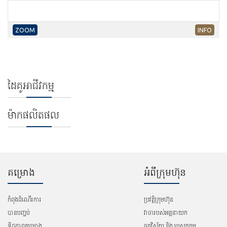
ZOOM
INFO
ដៃគូអាជីវកម្ម
ម៉ាកផលិតផល
គម្រោង
អំពីក្រុមហ៊ុន
កំពុងដំណើរការ
ប្រវត្តិក្រុមហ៊ុន
បានបញ្ច​ប់
វាចារបស់អគ្គនាយក
ទិដ្ឋភាពគម្រោង
ចក្ខុវិស័យ និង បេសកកម្ម