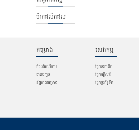
ម៉ាកផលិតផល
គម្រោង
សេវាកម្ម
កំពុងដំណើរការ
ផ្នែកមេកានិក
បានបញ្ច​ប់
ផ្នែកអគ្គិសនី
ទិដ្ឋភាពគម្រោង
ផ្នែកប្រព័ន្ធទឹក