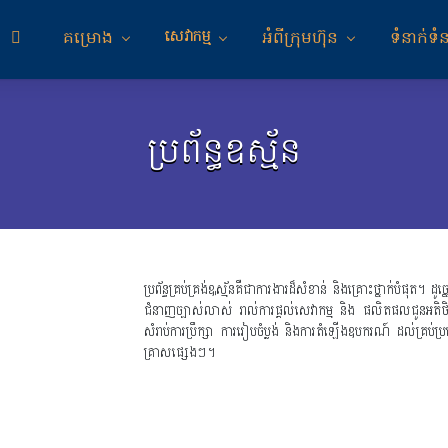
សេវាកម្ម
គម្រោង
អំពីក្រុមហ៊ុន
ទំនាក់ទំ
ប្រព័ន្ធឧស្ម័ន
ប្រព័ន្ធគ្រប់គ្រង់ឩស្ម័នគឺជាការងារដ៏សំខាន់ និងគ្រោះថ្នាក់បំផុត។ 
ជំនាញច្បាស់លាស់ រាល់ការផ្តល់សេវាកម្ម និង ផលិតផលជូនអតិថិ
សំរាប់ការប្រឹក្សា ការរៀបចំប្លង់ និងការតំឡើងឧបករណ៍ ដល់គ្រប់
គ្រាសផ្សេងៗ។