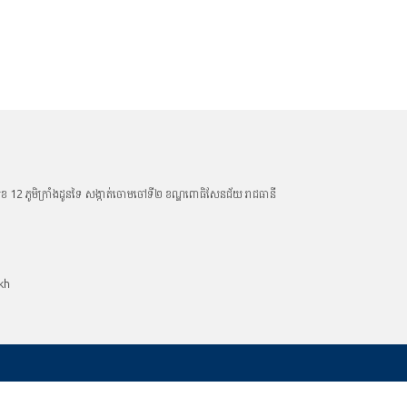
ូវលេខ 12 ភូមិក្រាំងដូនទៃ សង្កាត់ចោមចៅទី២ ខណ្ឌពោធិសែនជ័យ រាជធានី
kh