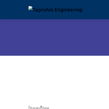
ដៃគូអាជីវកម្ម