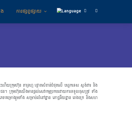
នង
ការផ្សព្វផ្សាយ
ដូច្នេះហើយក្រុមហ៊ុន តាព្រហ្ម ផ្តោតសំខាន់បំផុតលើ បច្ចេកទេស ស្តង់ដារ​ និង
ជន។ ក្រុមហ៊ុនយើងមានផ្តល់សេវាកម្មប្រកបដោយការទទួលខុសត្រូវ ទាំង
ប្រភេទគម្រោងរួមទាំង សម្រាប់លំនៅដ្ឋាន ភោជ្ជនីយដ្ឋាន រោងចក្រ និងសហ