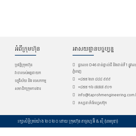
អំពីក្រុមហ៊ុន
អាសយដ្ឋានបច្ចប្បន្ន
ប្រវត្តិក្រុមហ៊ុន
ផ្ទះលេខ D46 ជាន់ផ្ទាល់ដី និងជាន់ទី1 ផ្ល
ភ្នំពេញ
វាចារបស់អគ្គនាយក
+៨៥៥ ២៣​ ៨៨៨ ៩៩៩
ចក្ខុវិស័យ និង បេសកកម្ម
+៨៥៥ ១៦​ ៧៧៧ ៩០១
សមាជិកក្រុមការងារ
info@taprohmengineering.com.
ទស្សនាទំព័រហ្វេសប៊ុក
រក្សាសិទ្ធិគ្រប់យ៉ាង ២០២០ ដោយ ក្រុមហ៊ុន តាព្រហ្ម អ៊ី & ស៊ី (ខេមបូឌា)